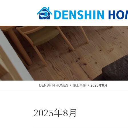
コ
ナ
ン
ビ
テ
ゲ
ン
ー
ツ
シ
へ
ョ
ス
ン
キ
に
ッ
移
プ
動
DENSHIN HOMES
施工事例
2025年8月
2025年8月