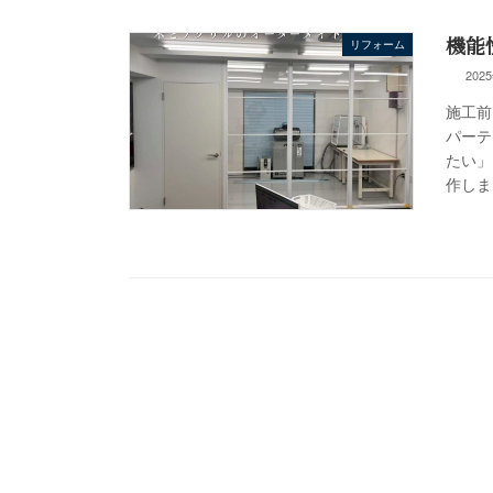
機能
リフォーム
202
施工前
パーテ
たい」
作し