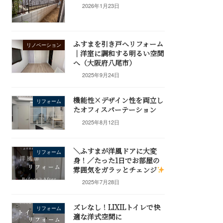
2026年1月23日
ふすまを引き戸へリフォーム
リノベーション
｜洋室に調和する明るい空間
へ（大阪府八尾市）
2025年9月24日
機能性×デザイン性を両立し
リフォーム
たオフィスパーテーション
2025年8月12日
＼ふすまが洋風ドアに大変
リフォーム
身！／たった1日でお部屋の
雰囲気をガラッとチェンジ
2025年7月28日
ズレなし！LIXILトイレで快
リフォーム
適な洋式空間に